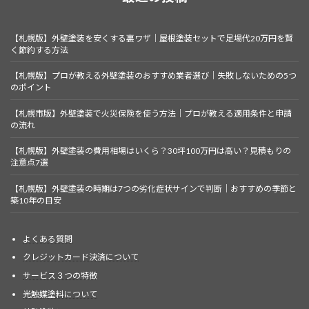
【札幌版】外壁塗装を安くする裏ワザ｜屋根塗装セットで足場代20万円を賢
く節約する方法
【札幌版】プロが教える外壁塗装のおすすめ業者選び｜失敗しないための5つ
のポイント
【札幌市版】外壁塗装で火災保険を使う方法｜プロが教える適用条件と申請
の流れ
【札幌版】外壁塗装の費用相場はいくら？30坪100万円は高い？見積もりの
注意点7選
【札幌版】外壁塗装の時期は7つの劣化症状サインで判断｜おすすめの季節と
築10年の目安
よくある質問
クレジットカード決済について
サービス３つの特徴
光触媒塗料について