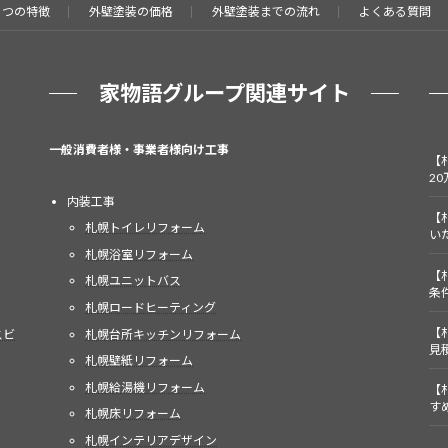
３つの特徴
外壁塗装の価格
外壁塗装までの流れ
よくある質問
家物語グループ関連サイト
一般消費者様・事業者様向け工事
【
2
内装工事
【
札幌トイレリフォーム
い
札幌浴室リフォーム
【
札幌ユニットバス
条
札幌ロードヒーティング
【
札幌台所キッチンリフォーム
スビ
見
札幌壁紙リフォーム
札幌給湯機リフォーム
【
す
札幌床リフォーム
札幌インテリアデザイン