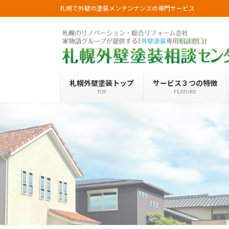
コ
ナ
札幌で外壁の塗装メンテンナンスの専門サービス
ン
ビ
テ
ゲ
ン
ー
ツ
シ
へ
ョ
ス
ン
札幌外壁塗装トップ
サービス３つの特徴
キ
に
TOP
FEATURE
ッ
移
プ
動