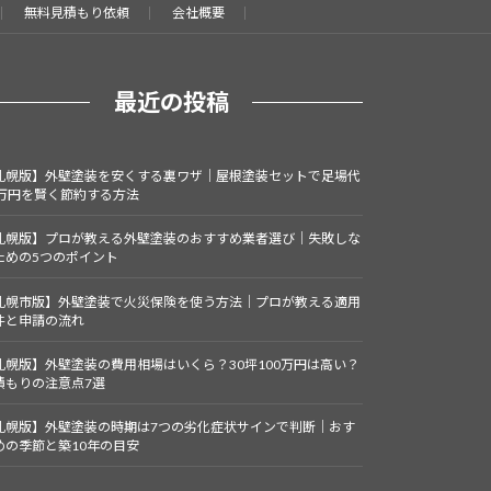
無料見積もり依頼
会社概要
最近の投稿
札幌版】外壁塗装を安くする裏ワザ｜屋根塗装セットで足場代
0万円を賢く節約する方法
札幌版】プロが教える外壁塗装のおすすめ業者選び｜失敗しな
ための5つのポイント
札幌市版】外壁塗装で火災保険を使う方法｜プロが教える適用
件と申請の流れ
札幌版】外壁塗装の費用相場はいくら？30坪100万円は高い？
積もりの注意点7選
札幌版】外壁塗装の時期は7つの劣化症状サインで判断｜おす
めの季節と築10年の目安